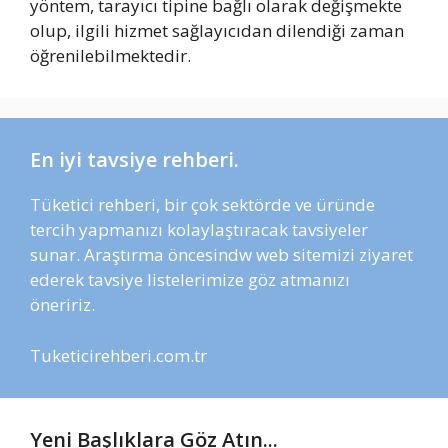
yöntem, tarayıcı tipine bağlı olarak değişmekte
olup, ilgili hizmet sağlayıcıdan dilendiği zaman
öğrenilebilmektedir.
En iyi tavsiye rehberi.
Tüketici rehberi, bir çok sektörde ve üründe
tercih yapmanızı kolaylaştıracak tavsiyeler
sunar. Araştırma öncesindw web sitemizi ziyaret
ederek tavsiye listelerimize göz atmanızı
öneririz.
Tuketicirehberi.com.tr
Yeni Başlıklara Göz Atın...