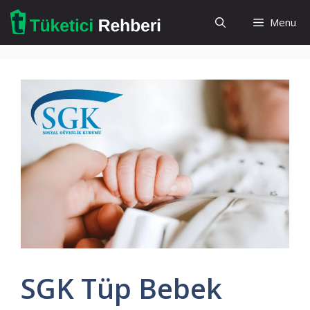
İçeriğe
Menu
atla
SGK Tüp Bebek