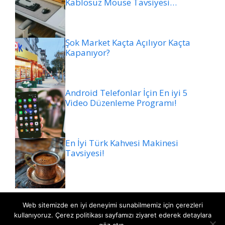
Kablosuz Mouse Tavsiyesi…
Şok Market Kaçta Açılıyor Kaçta
Kapanıyor?
Android Telefonlar İçin En iyi 5
Video Düzenleme Programı!
En İyi Türk Kahvesi Makinesi
Tavsiyesi!
Web sitemizde en iyi deneyimi sunabilmemiz için çerezleri
kullanıyoruz. Çerez politikası sayfamızı ziyaret ederek detaylara