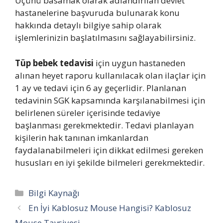
Üçünü basamak olarak adlandırılan devlet
hastanelerine başvuruda bulunarak konu
hakkında detaylı bilgiye sahip olarak
işlemlerinizin başlatılmasını sağlayabilirsiniz.
Tüp bebek tedavisi
için uygun hastaneden
alınan heyet raporu kullanılacak olan ilaçlar için
1 ay ve tedavi için 6 ay geçerlidir. Planlanan
tedavinin SGK kapsamında karşılanabilmesi için
belirlenen süreler içerisinde tedaviye
başlanması gerekmektedir. Tedavi planlayan
kişilerin hak tanınan imkanlardan
faydalanabilmeleri için dikkat edilmesi gereken
hususları en iyi şekilde bilmeleri gerekmektedir.
Kategoriler
Bilgi Kaynağı
En İyi Kablosuz Mouse Hangisi? Kablosuz
Mouse Tavsiyesi…