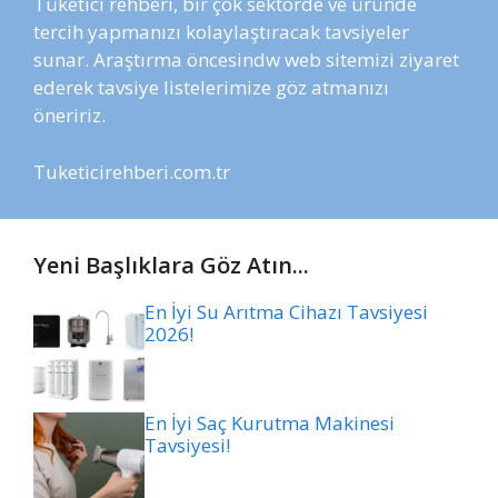
Tüketici rehberi, bir çok sektörde ve üründe
tercih yapmanızı kolaylaştıracak tavsiyeler
sunar. Araştırma öncesindw web sitemizi ziyaret
ederek tavsiye listelerimize göz atmanızı
öneririz.
Tuketicirehberi.com.tr
Yeni Başlıklara Göz Atın...
En İyi Su Arıtma Cihazı Tavsiyesi
2026!
En İyi Saç Kurutma Makinesi
Tavsiyesi!